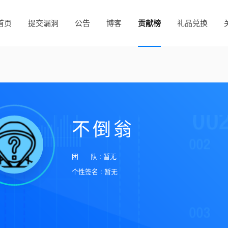
首页
提交漏洞
公告
博客
贡献榜
礼品兑换
不倒翁
团 队 : 暂无
个性签名 : 暂无