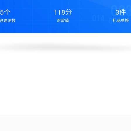
5个
118分
3件
效漏洞数
贡献值
礼品兑换