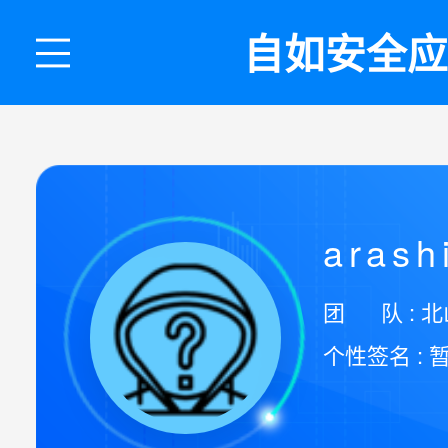
自如安全应
arash
团 队 : 
个性签名 : 