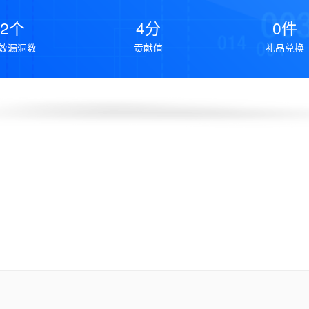
2个
4分
0件
效漏洞数
贡献值
礼品兑换