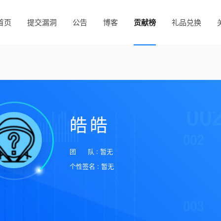
首页
提交漏洞
公告
博客
贡献榜
礼品兑换
皓皓
团 队 : 暂无
个性签名 : 暂无