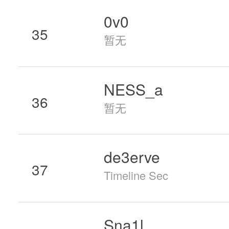
0v0
35
暂无
NESS_a
36
暂无
de3erve
37
Timeline Sec
Sna1l