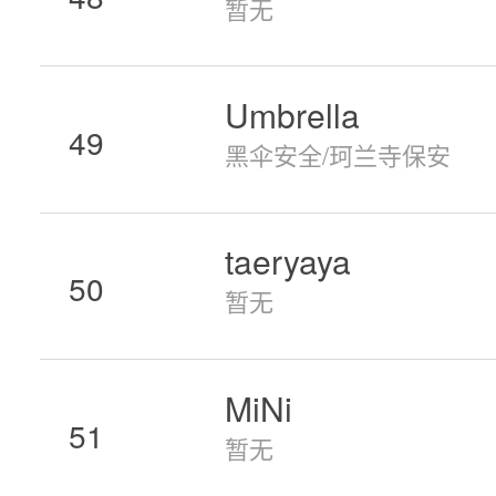
暂无
Umbrella
49
黑伞安全/珂兰寺保安
taeryaya
50
暂无
MiNi
51
暂无