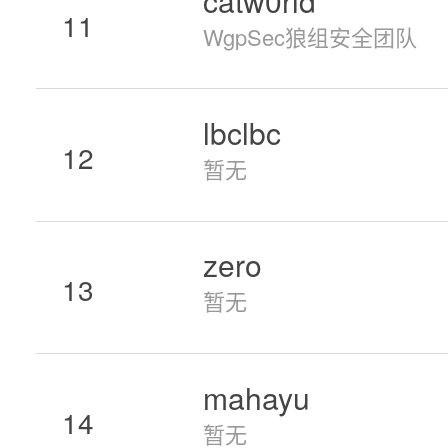
catw0rld
11
WgpSec狼组安全团队
lbclbc
12
暂无
zero
13
暂无
mahayu
14
暂无