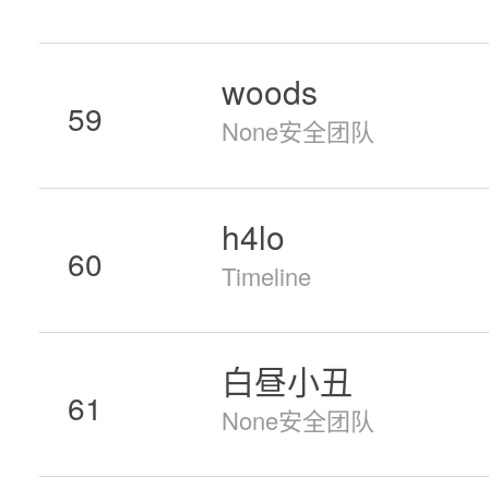
woods
59
None安全团队
h4lo
60
Timeline
白昼小丑
61
None安全团队