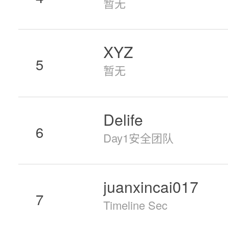
暂无
XYZ
5
暂无
Delife
6
Day1安全团队
juanxincai017
7
Timeline Sec