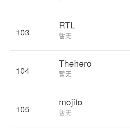
RTL
103
暂无
Thehero
104
暂无
mojito
105
暂无