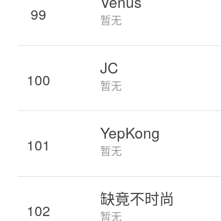
Venus
99
暂无
JC
100
暂无
YepKong
101
暂无
缺竟不时尚
102
暂无