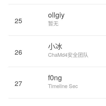
ollgiy
25
暂无
小冰
26
ChaMd4安全团队
f0ng
27
Timeline Sec