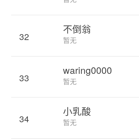
不倒翁
32
暂无
waring0000
33
暂无
小乳酸
34
暂无