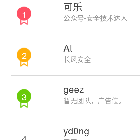
可乐
1
公众号-安全技术达人
At
2
长风安全
geez
3
暂无团队，广告位。
yd0ng
4