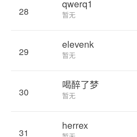
qwerq1
28
暂无
elevenk
29
暂无
喝醉了梦
30
暂无
herrex
31
暂无