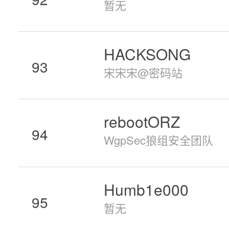
暂无
HACKSONG
93
宋宋宋@密码站
rebootORZ
94
WgpSec狼组安全团队
Humb1e000
95
暂无