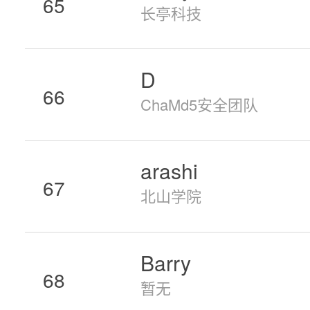
65
长亭科技
D
66
ChaMd5安全团队
arashi
67
北山学院
Barry
68
暂无